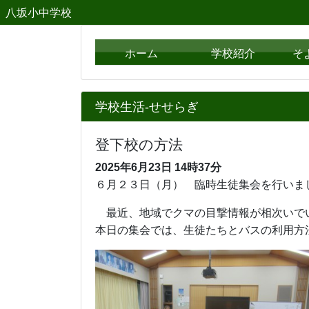
八坂小中学校
ホーム
学校紹介
そ
学校生活-せせらぎ
登下校の方法
2025年6月23日
14時37分
６月２３日（月） 臨時生徒集会を行いま
最近、地域でクマの目撃情報が
本日の集会では、生徒たちとバスの利用方