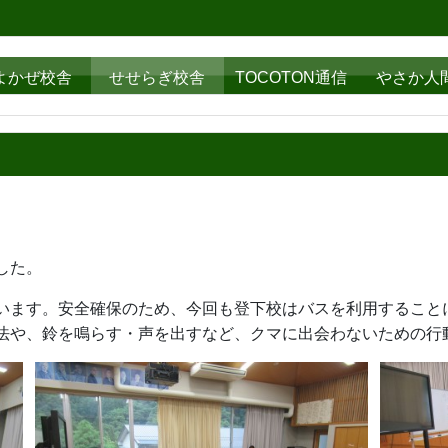
よかぜ校舎
せせらぎ校舎
TOCOTON通信
やさか人
した。
相次いでいます。安全確保のため、今回も登下校は
法や、
鈴を鳴らす・声を出すなど、クマに出会わないための行