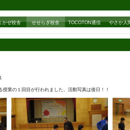
よかぜ校舎
せせらぎ校舎
TOCOTON通信
やさか人
１
る授業の１回目が行われました。活動写真は後日！！