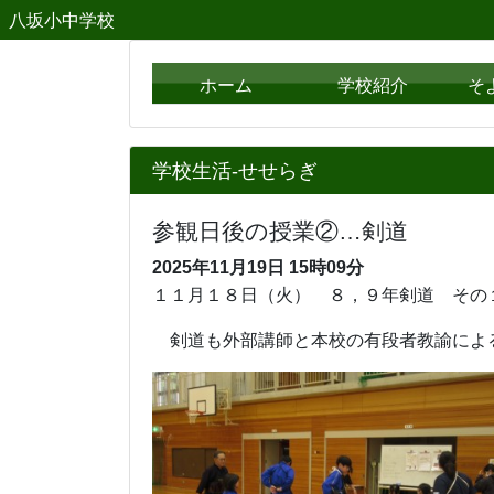
八坂小中学校
ホーム
学校紹介
そ
学校生活-せせらぎ
参観日後の授業②…剣道
2025年11月19日
15時09分
１１月１８日（火） ８，９年剣道 その
剣道も外部講師と本校の有段者教諭によ