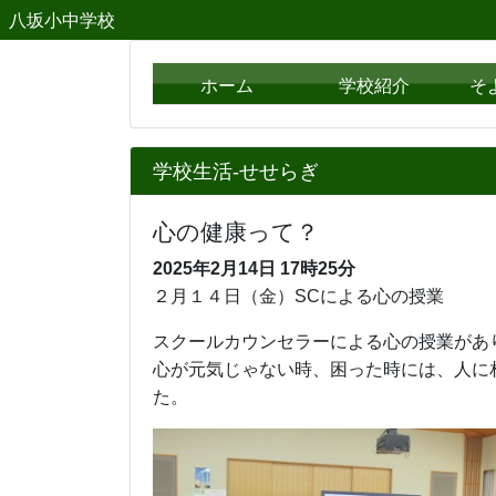
八坂小中学校
ホーム
学校紹介
そ
学校生活-せせらぎ
心の健康って？
2025年2月14日
17時25分
２月１４日（金）SCによる心の授業
スクールカウンセラーによる心の
心が元気じゃない時、困った時には、人に
た。