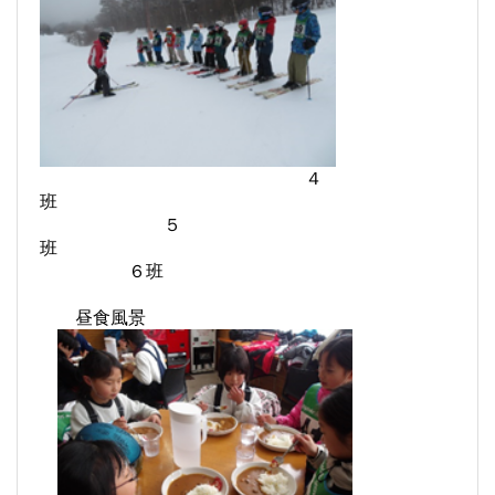
４
班
５
班
６班
昼食風景