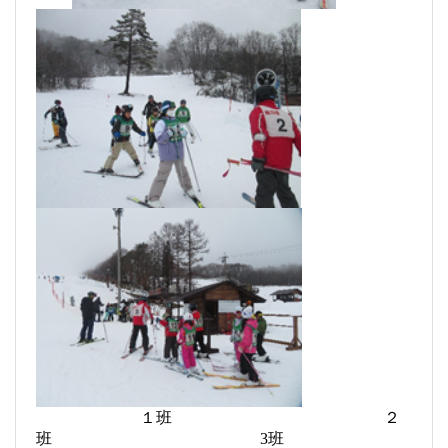
１班 ２
班 3班